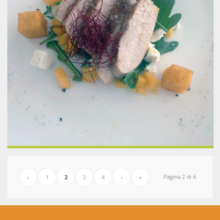
Pagina 2 di 6
‹
1
2
3
4
›
»